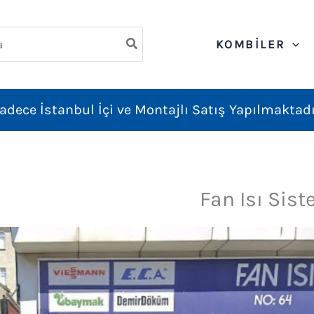
ch
KOMBILER
adece İstanbul İçi ve Montajlı Satış Yapılmaktadı
Fan Isı Sist