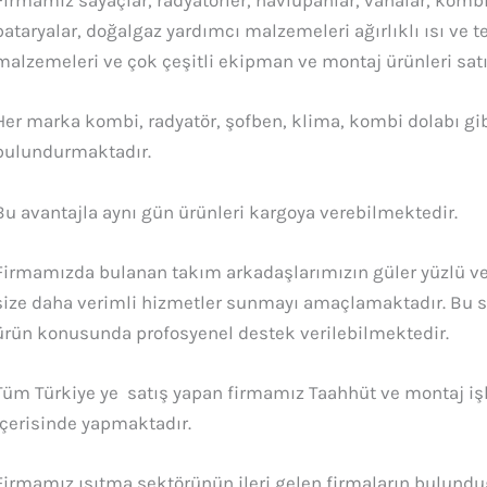
Firmamız sayaçlar, radyatörler, havlupanlar, vanalar, kombil
bataryalar, doğalgaz yardımcı malzemeleri ağırlıklı ısı ve 
malzemeleri ve çok çeşitli ekipman ve montaj ürünleri sat
Her marka kombi, radyatör, şofben, klima, kombi dolabı gib
bulundurmaktadır.
Bu avantajla aynı gün ürünleri kargoya verebilmektedir.
Firmamızda bulanan takım arkadaşlarımızın güler yüzlü 
size daha verimli hizmetler sunmayı amaçlamaktadır. Bu s
ürün konusunda profosyenel destek verilebilmektedir.
Tüm Türkiye ye satış yapan firmamız Taahhüt ve montaj işle
içerisinde yapmaktadır.
Firmamız ısıtma sektörünün ileri gelen firmaların bulundu