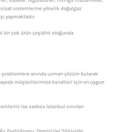
er, sobalar, regülatörler, fittings malzemeler,
tesisat sistemlerine yönelik doğalgaz
ışı yapmaktadır.
i bir çok ürün çeşidini stoğunda
ve problemlere anında uzman çözüm bularak
ayede müşterilerimize kendileri için en uygun
mlerini ise sadece İstanbul sınırları
ğu Zeytinburnu, Demirciler Sitesinde