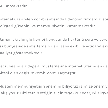
bulunmaktadır.
İnternet üzerinden kombi satışında lider olan firmamız, so
müşteri güvenini ve memnuniyetini kazanmaktadır.
Uzman ekipleriyle kombi konusunda her türlü soru ve sorun
Isı bünyesinde satış temsilcileri, saha ekibi ve e-ticaret 
faaliyet göstermektedir.
Tecrübesini siz değerli müşterilerine internet üzerinden d
Sitesi olan degisimkombi.com’u açmıştır.
Müşteri memnuniyetinin önemini biliyoruz işimize önem ver
çalışıyoruz. Bizi tercih ettiğiniz için teşekkür eder, İyi alışve