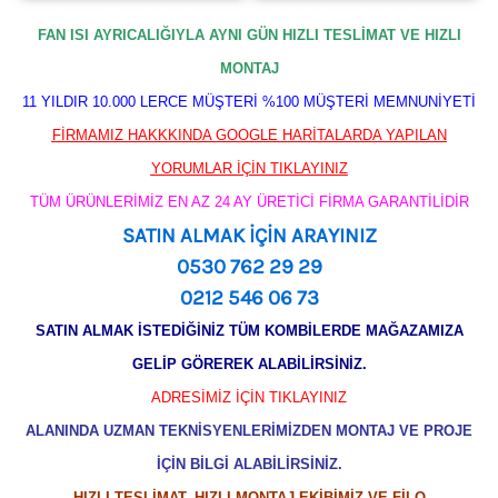
FAN ISI AYRICALIĞIYLA AYNI GÜN HIZLI TESLİMAT VE HIZLI
MONTAJ
11 YILDIR 10.000 LERCE MÜŞTERİ %100 MÜŞTERİ MEMNUNİYETİ
FİRMAMIZ HAKKKINDA GOOGLE HARİTALARDA YAPILAN
YORUMLAR İÇİN TIKLAYINIZ
TÜM ÜRÜNLERİMİZ EN AZ 24 AY ÜRETİCİ FİRMA GARANTİLİDİR
SATIN ALMAK İÇİN ARAYINIZ
0530 762 29 29
0212 546 06 73
SATIN ALMAK İSTEDİĞİNİZ TÜM KOMBİLERDE MAĞAZAMIZA
GELİP GÖREREK ALABİLİRSİNİZ.
ADRESİMİZ İÇİN TIKLAYINIZ
ALANINDA UZMAN TEKNİSYENLERİMİZDEN MONTAJ VE PROJE
İÇİN BİLGİ ALABİLİRSİNİZ.
HIZLI TESLİMAT, HIZLI MONTAJ EKİBİMİZ VE FİLO