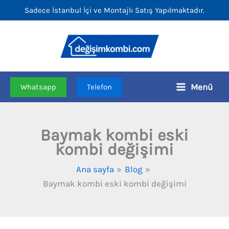
İçeriğe
Sadece İstanbul İçi ve Montajlı Satış Yapılmaktadır.
atla
Menü
Whatsapp
Telefon
Baymak kombi eski
kombi değişimi
Ana sayfa
Blog
Baymak kombi eski kombi değişimi