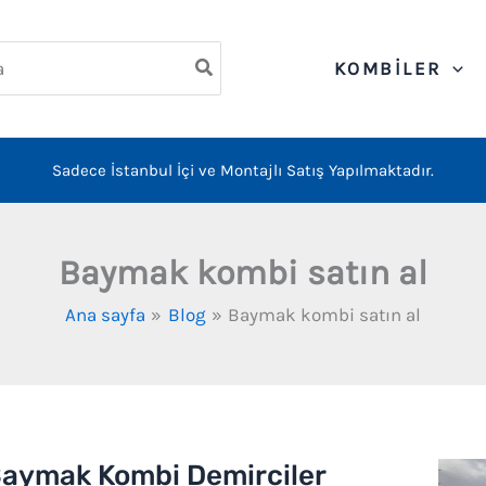
ch
KOMBILER
Sadece İstanbul İçi ve Montajlı Satış Yapılmaktadır.
Baymak kombi satın al
Ana sayfa
Blog
Baymak kombi satın al
aymak Kombi Demirciler
aymak