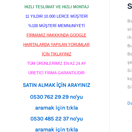
K
S
HIZLI TESLİMAT VE HIZLI MONTAJ
De
11 YILDIR 10.000 LERCE MÜŞTERİ
Ba
Si
%100 MÜŞTERİ MEMNUNİYETİ
si
Ba
FİRMAMIZ HAKKKINDA GOOGLE
ih
HARİTALARDA YAPILAN YORUMLAR
Bu
Ba
İÇİN TIKLAYINIZ
şe
TÜM ÜRÜNLERİMİZ EN AZ 24 AY
Si
ÜRETİCİ FİRMA GARANTİLİDİR
ko
SATIN ALMAK İÇİN ARAYINIZ
Si
0530 762 29 29 no'yu
Da
aramak için tıkla
0530 485 22 37 no'yu
aramak için tıkla