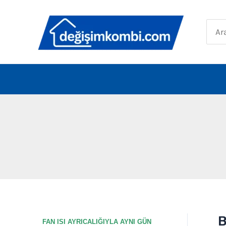
İçeriğe
atla
Sear
for:
B
B
FAN ISI AYRICALIĞIYLA AYNI GÜN