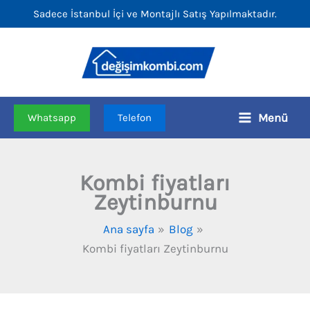
İçeriğe
Sadece İstanbul İçi ve Montajlı Satış Yapılmaktadır.
atla
Menü
Whatsapp
Telefon
Kombi fiyatları
Zeytinburnu
Ana sayfa
Blog
Kombi fiyatları Zeytinburnu