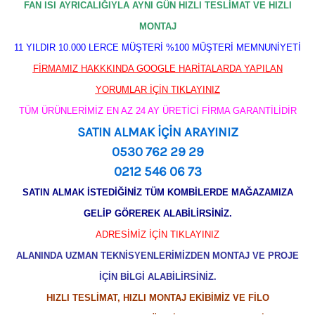
FAN ISI AYRICALIĞIYLA AYNI GÜN HIZLI TESLİMAT VE HIZLI
MONTAJ
11 YILDIR 10.000 LERCE MÜŞTERİ %100 MÜŞTERİ MEMNUNİYETİ
FİRMAMIZ HAKKKINDA GOOGLE HARİTALARDA YAPILAN
YORUMLAR İÇİN TIKLAYINIZ
TÜM ÜRÜNLERİMİZ EN AZ 24 AY ÜRETİCİ FİRMA GARANTİLİDİR
SATIN ALMAK İÇİN ARAYINIZ
0530 762 29 29
0212 546 06 73
SATIN ALMAK İSTEDİĞİNİZ TÜM KOMBİLERDE MAĞAZAMIZA
GELİP GÖREREK ALABİLİRSİNİZ.
ADRESİMİZ İÇİN TIKLAYINIZ
ALANINDA UZMAN TEKNİSYENLERİMİZDEN MONTAJ VE PROJE
İÇİN BİLGİ ALABİLİRSİNİZ.
HIZLI TESLİMAT, HIZLI MONTAJ EKİBİMİZ VE FİLO