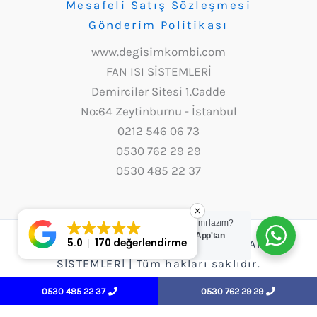
Mesafeli Satış Sözleşmesi
Gönderim Politikası
www.degisimkombi.com
FAN ISI SİSTEMLERİ
Demirciler Sitesi 1.Cadde
No:64 Zeytinburnu - İstanbul
0212 546 06 73
0530 762 29 29
0530 485 22 37
Yardım mı lazım?
WhatsApp'tan
5.0
170 değerlendirme
Copyright © 2026 Değişim Kombi - FAN ISI
yazın.
SİSTEMLERİ | Tüm hakları saklıdır.
0530 485 22 37
0530 762 29 29