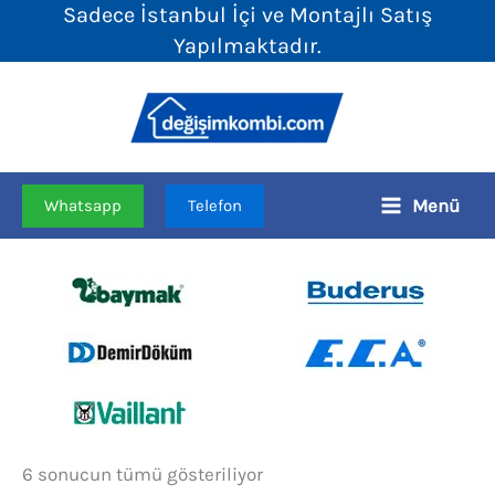
Sadece İstanbul İçi ve Montajlı Satış
İçeriğe
Yapılmaktadır.
atla
Menü
Whatsapp
Telefon
Fiyata
6 sonucun tümü gösteriliyor
göre