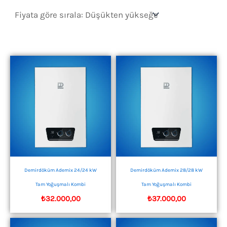
sıralandı:
düşükten
yükseğe
Demirdöküm Ademix 24/24 kW
Demirdöküm Ademix 28/28 kW
Tam Yoğuşmalı Kombi
Tam Yoğuşmalı Kombi
₺
32.000,00
₺
37.000,00