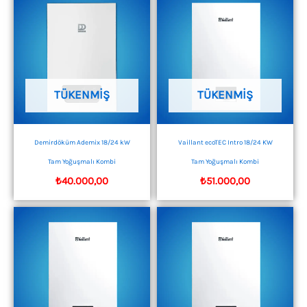
TÜKENMIŞ
TÜKENMIŞ
Demirdöküm Ademix 18/24 kW
Vaillant ecoTEC Intro 18/24 KW
Tam Yoğuşmalı Kombi
Tam Yoğuşmalı Kombi
₺
40.000,00
₺
51.000,00