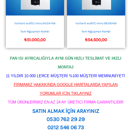
Vaillant ecoTEC Intro 24/24 KW
Vaillant ecoTEC Intro 28/28 KW
Tam Yoğuşmalı Kombi
Tam Yoğuşmalı Kombi
₺
51.000,00
₺
54.500,00
FAN ISI AYRICALIĞIYLA AYNI GÜN HIZLI TESLİMAT VE HIZLI
MONTAJ
11 YILDIR 10.000 LERCE MÜŞTERİ %100 MÜŞTERİ MEMNUNİYETİ
FİRMAMIZ HAKKKINDA GOOGLE HARİTALARDA YAPILAN
YORUMLAR İÇİN TIKLAYINIZ
TÜM ÜRÜNLERİMİZ EN AZ 24 AY ÜRETİCİ FİRMA GARANTİLİDİR
SATIN ALMAK İÇİN ARAYINIZ
0530 762 29 29
0212 546 06 73