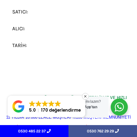
SATICI:
ALICI:
TARİH:
FAN ISI AYRICALIĞIYLA AYNI GÜN HIZLI TESLİMAT VE HIZLI
Yardım mı lazım?
WhatsApp'tan
MONTAJ
5.0
170 değerlendirme
yazın.
11 YILDIR 10.000 LERCE MÜŞTERİ %100 MÜŞTERİ MEMNUNİYETİ
FİRMAMIZ HAKKKINDA GOOGLE HARİTALARDA YAPILAN
0530 485 22 37
0530 762 29 29
YORUMLAR İÇİN TIKLAYINIZ