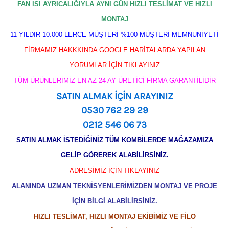
FAN ISI AYRICALIĞIYLA AYNI GÜN HIZLI TESLİMAT VE HIZLI
MONTAJ
11 YILDIR 10.000 LERCE MÜŞTERİ %100 MÜŞTERİ MEMNUNİYETİ
FİRMAMIZ HAKKKINDA GOOGLE HARİTALARDA YAPILAN
YORUMLAR İÇİN TIKLAYINIZ
TÜM ÜRÜNLERİMİZ EN AZ 24 AY ÜRETİCİ FİRMA GARANTİLİDİR
SATIN ALMAK İÇİN ARAYINIZ
0530 762 29 29
0212 546 06 73
SATIN ALMAK İSTEDİĞİNİZ TÜM KOMBİLERDE MAĞAZAMIZA
GELİP GÖREREK ALABİLİRSİNİZ.
ADRESİMİZ İÇİN TIKLAYINIZ
ALANINDA UZMAN TEKNİSYENLERİMİZDEN MONTAJ VE PROJE
İÇİN BİLGİ ALABİLİRSİNİZ.
HIZLI TESLİMAT, HIZLI MONTAJ EKİBİMİZ VE FİLO