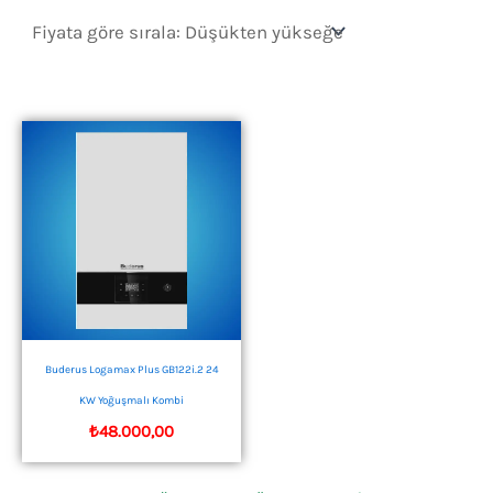
Buderus Logamax Plus GB122i.2 24
KW Yoğuşmalı Kombi
₺
48.000,00