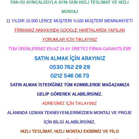
FAN ISI AYRICALIĞIYLA AYNI GÜN HIZLI TESLİMAT VE HIZLI
MONTAJ
11 YILDIR 10.000 LERCE MÜŞTERİ %100 MÜŞTERİ MEMNUNİYETİ
FİRMAMIZ HAKKKINDA GOOGLE HARİTALARDA YAPILAN
YORUMLAR İÇİN TIKLAYINIZ
TÜM ÜRÜNLERİMİZ EN AZ 24 AY ÜRETİCİ FİRMA GARANTİLİDİR
SATIN ALMAK İÇİN ARAYINIZ
0530 762 29 29
0212 546 06 73
SATIN ALMAK İSTEDİĞİNİZ TÜM KOMBİLERDE MAĞAZAMIZA
GELİP GÖREREK ALABİLİRSİNİZ.
ADRESİMİZ İÇİN TIKLAYINIZ
ALANINDA UZMAN TEKNİSYENLERİMİZDEN MONTAJ VE PROJE
İÇİN BİLGİ ALABİLİRSİNİZ.
HIZLI TESLİMAT, HIZLI MONTAJ EKİBİMİZ VE FİLO