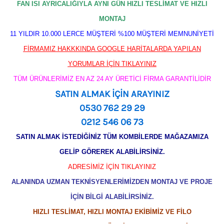
FAN ISI AYRICALIĞIYLA AYNI GÜN HIZLI TESLİMAT VE HIZLI
MONTAJ
11 YILDIR 10.000 LERCE MÜŞTERİ %100 MÜŞTERİ MEMNUNİYETİ
FİRMAMIZ HAKKKINDA GOOGLE HARİTALARDA YAPILAN
YORUMLAR İÇİN TIKLAYINIZ
TÜM ÜRÜNLERİMİZ EN AZ 24 AY ÜRETİCİ FİRMA GARANTİLİDİR
SATIN ALMAK İÇİN ARAYINIZ
0530 762 29 29
0212 546 06 73
SATIN ALMAK İSTEDİĞİNİZ TÜM KOMBİLERDE MAĞAZAMIZA
GELİP GÖREREK ALABİLİRSİNİZ.
ADRESİMİZ İÇİN TIKLAYINIZ
ALANINDA UZMAN TEKNİSYENLERİMİZDEN MONTAJ VE PROJE
İÇİN BİLGİ ALABİLİRSİNİZ.
HIZLI TESLİMAT, HIZLI MONTAJ EKİBİMİZ VE FİLO