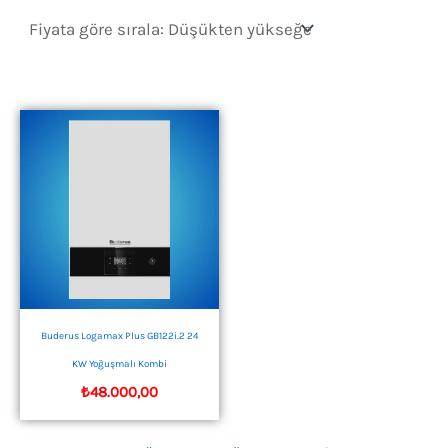
Buderus Logamax Plus GB122i.2 24
KW Yoğuşmalı Kombi
₺
48.000,00