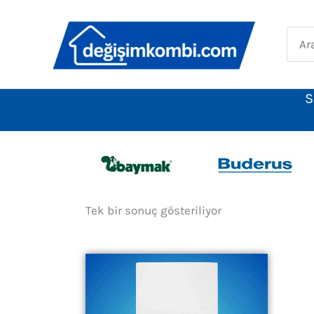
İçeriğe
atla
Sear
for:
S
Tek bir sonuç gösteriliyor