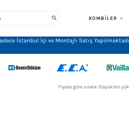
ch
KOMBILER
adece İstanbul İçi ve Montajlı Satış Yapılmaktadı