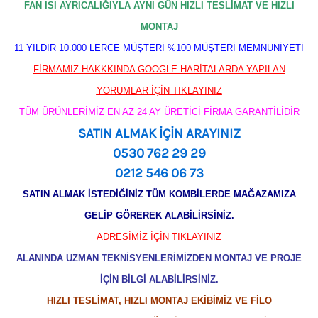
FAN ISI AYRICALIĞIYLA AYNI GÜN HIZLI TESLİMAT VE HIZLI
MONTAJ
11 YILDIR 10.000 LERCE MÜŞTERİ %100 MÜŞTERİ MEMNUNİYETİ
FİRMAMIZ HAKKKINDA GOOGLE HARİTALARDA YAPILAN
YORUMLAR İÇİN TIKLAYINIZ
TÜM ÜRÜNLERİMİZ EN AZ 24 AY ÜRETİCİ FİRMA GARANTİLİDİR
SATIN ALMAK İÇİN ARAYINIZ
0530 762 29 29
0212 546 06 73
SATIN ALMAK İSTEDİĞİNİZ TÜM KOMBİLERDE MAĞAZAMIZA
GELİP GÖREREK ALABİLİRSİNİZ.
ADRESİMİZ İÇİN TIKLAYINIZ
ALANINDA UZMAN TEKNİSYENLERİMİZDEN MONTAJ VE PROJE
İÇİN BİLGİ ALABİLİRSİNİZ.
HIZLI TESLİMAT, HIZLI MONTAJ EKİBİMİZ VE FİLO