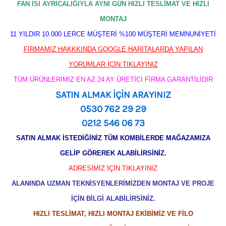
FAN ISI AYRICALIĞIYLA AYNI GÜN HIZLI TESLİMAT VE HIZLI
MONTAJ
11 YILDIR 10.000 LERCE MÜŞTERİ %100 MÜŞTERİ MEMNUNİYETİ
FİRMAMIZ HAKKKINDA GOOGLE HARİTALARDA YAPILAN
YORUMLAR İÇİN TIKLAYINIZ
TÜM ÜRÜNLERİMİZ EN AZ 24 AY ÜRETİCİ FİRMA GARANTİLİDİR
SATIN ALMAK İÇİN ARAYINIZ
0530 762 29 29
0212 546 06 73
SATIN ALMAK İSTEDİĞİNİZ TÜM KOMBİLERDE MAĞAZAMIZA
GELİP GÖREREK ALABİLİRSİNİZ.
ADRESİMİZ İÇİN TIKLAYINIZ
ALANINDA UZMAN TEKNİSYENLERİMİZDEN MONTAJ VE PROJE
İÇİN BİLGİ ALABİLİRSİNİZ.
HIZLI TESLİMAT, HIZLI MONTAJ EKİBİMİZ VE FİLO