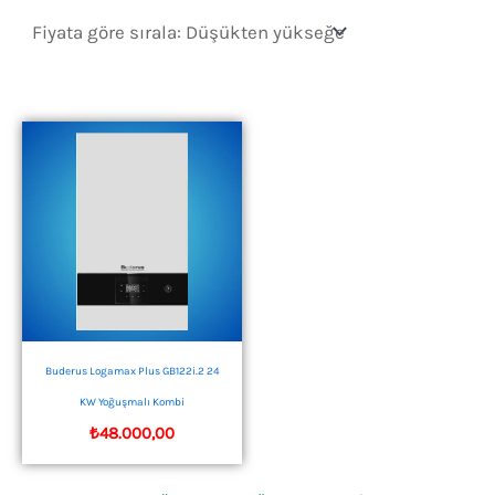
Buderus Logamax Plus GB122i.2 24
KW Yoğuşmalı Kombi
₺
48.000,00