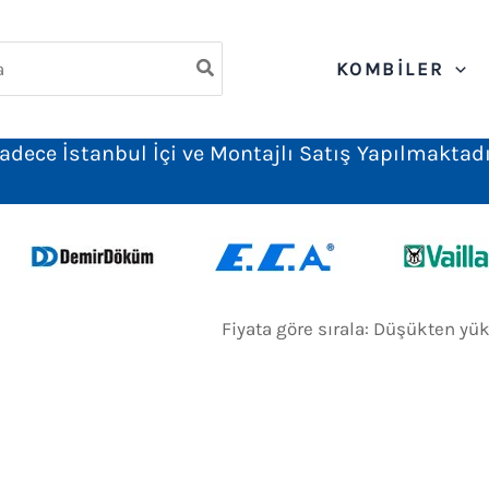
ch
KOMBILER
adece İstanbul İçi ve Montajlı Satış Yapılmaktadı