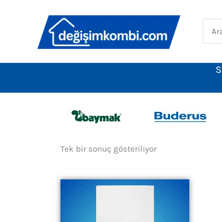
İçeriğe
atla
Sear
for:
S
Tek bir sonuç gösteriliyor