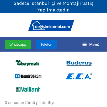
Sadece İstanbul İçi ve Montajlı Satış
İçeriğe
Yapılmaktadır.
atla
Menü
Whatsapp
Telefon
Fiyata
3 sonucun tümü gösteriliyor
göre