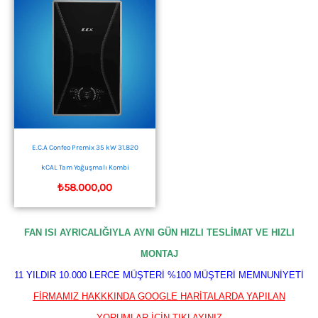
E.C.A Confeo Premix 35 kW 31.820
kCAL Tam Yoğuşmalı Kombi
₺
58.000,00
FAN ISI AYRICALIĞIYLA AYNI GÜN HIZLI TESLİMAT VE HIZLI
MONTAJ
11 YILDIR 10.000 LERCE MÜŞTERİ %100 MÜŞTERİ MEMNUNİYETİ
FİRMAMIZ HAKKKINDA GOOGLE HARİTALARDA YAPILAN
YORUMLAR İÇİN TIKLAYINIZ