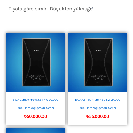
sıralandı:
düşükten
yükseğe
E.C.A Confeo Premix 24 kW 20.000
E.C.A Confeo Premix 30 kW 27.000
kCAL Tam Yoğuşmalı Kombi
kCAL Tam Yoğuşmalı Kombi
₺
50.000,00
₺
55.000,00