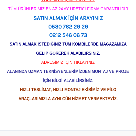
TÜM ÜRÜNLERİMİZ EN AZ 24 AY ÜRETİCİ FİRMA GARANTİLİDİR
SATIN ALMAK İÇİN ARAYINIZ
0530 762 29 29
0212 546 06 73
SATIN ALMAK İSTEDİĞİNİZ TÜM KOMBİLERDE MAĞAZAMIZA
GELİP GÖREREK ALABİLİRSİNİZ.
ADRESİMİZ İÇİN TIKLAYINIZ
ALANINDA UZMAN TEKNİSYENLERİMİZDEN MONTAJ VE PROJE
İÇİN BİLGİ ALABİLİRSİNİZ.
HIZLI TESLİMAT, HIZLI MONTAJ EKİBİMİZ VE FİLO
ARAÇLARIMIZLA AYNI GÜN HİZMET VERMEKTEYİZ.