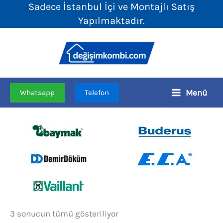
Sadece İstanbul İçi ve Montajlı Satış
İçeriğe
Yapılmaktadır.
atla
Menü
Whatsapp
Telefon
Fiyata
3 sonucun tümü gösteriliyor
göre