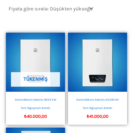
sıralandı:
düşükten
yükseğe
TÜKENMIŞ
Demirdöküm Ademix 18/24 kW
Demirdöküm Ademix 24/28 kW
Tam Yoğuşmalı Kombi
Tam Yoğuşmalı Kombi
₺
40.000,00
₺
41.000,00