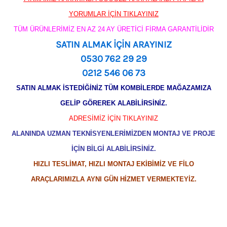
YORUMLAR İÇİN TIKLAYINIZ
TÜM ÜRÜNLERİMİZ EN AZ 24 AY ÜRETİCİ FİRMA GARANTİLİDİR
SATIN ALMAK İÇİN ARAYINIZ
0530 762 29 29
0212 546 06 73
SATIN ALMAK İSTEDİĞİNİZ TÜM KOMBİLERDE MAĞAZAMIZA
GELİP GÖREREK ALABİLİRSİNİZ.
ADRESİMİZ İÇİN TIKLAYINIZ
ALANINDA UZMAN TEKNİSYENLERİMİZDEN MONTAJ VE PROJE
İÇİN BİLGİ ALABİLİRSİNİZ.
HIZLI TESLİMAT, HIZLI MONTAJ EKİBİMİZ VE FİLO
ARAÇLARIMIZLA AYNI GÜN HİZMET VERMEKTEYİZ.