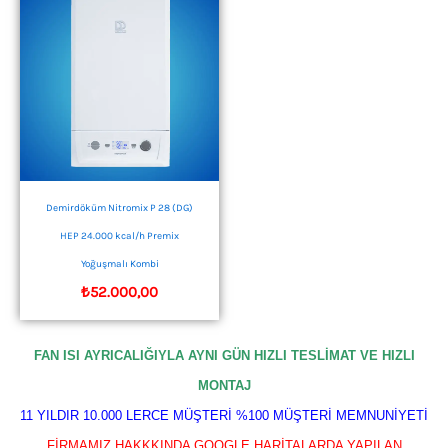
Demirdöküm Nitromix P 28 (DG)
HEP 24.000 kcal/h Premix
Yoğuşmalı Kombi
₺
52.000,00
FAN ISI AYRICALIĞIYLA AYNI GÜN HIZLI TESLİMAT VE HIZLI
MONTAJ
11 YILDIR 10.000 LERCE MÜŞTERİ %100 MÜŞTERİ MEMNUNİYETİ
FİRMAMIZ HAKKKINDA GOOGLE HARİTALARDA YAPILAN