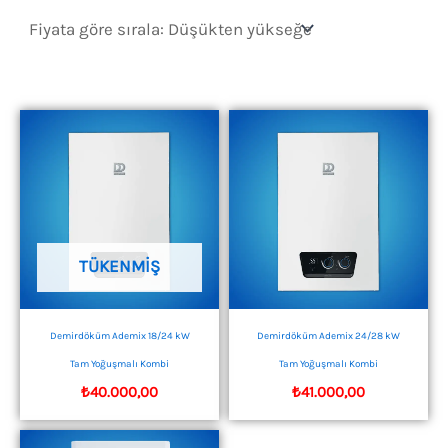
sıralandı:
düşükten
yükseğe
TÜKENMIŞ
Demirdöküm Ademix 18/24 kW
Demirdöküm Ademix 24/28 kW
Tam Yoğuşmalı Kombi
Tam Yoğuşmalı Kombi
₺
40.000,00
₺
41.000,00