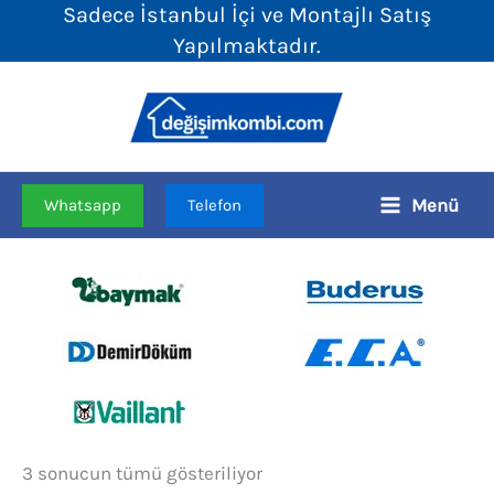
Sadece İstanbul İçi ve Montajlı Satış
İçeriğe
Yapılmaktadır.
atla
Menü
Whatsapp
Telefon
Fiyata
3 sonucun tümü gösteriliyor
göre