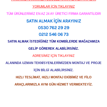
YORUMLAR İÇİN TIKLAYINIZ
TÜM ÜRÜNLERİMİZ EN AZ 24 AY ÜRETİCİ FİRMA GARANTİLİDİR
SATIN ALMAK İÇİN ARAYINIZ
0530 762 29 29
0212 546 06 73
SATIN ALMAK İSTEDİĞİNİZ TÜM KOMBİLERDE MAĞAZAMIZA
GELİP GÖREREK ALABİLİRSİNİZ.
ADRESİMİZ İÇİN TIKLAYINIZ
ALANINDA UZMAN TEKNİSYENLERİMİZDEN MONTAJ VE PROJE
İÇİN BİLGİ ALABİLİRSİNİZ.
HIZLI TESLİMAT, HIZLI MONTAJ EKİBİMİZ VE FİLO
ARAÇLARIMIZLA AYNI GÜN HİZMET VERMEKTEYİZ.