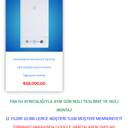
Demirdöküm Nitromix P 28 (DG)
HEP 24.000 kcal/h Premix
Yoğuşmalı Kombi
₺
52.000,00
FAN ISI AYRICALIĞIYLA AYNI GÜN HIZLI TESLİMAT VE HIZLI
MONTAJ
11 YILDIR 10.000 LERCE MÜŞTERİ %100 MÜŞTERİ MEMNUNİYETİ
FİRMAMIZ HAKKKINDA GOOGLE HARİTALARDA YAPILAN