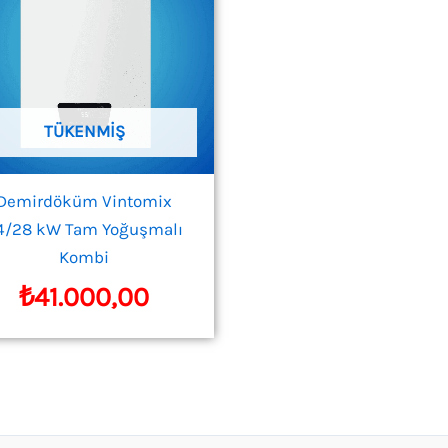
TÜKENMIŞ
Demirdöküm Vintomix
4/28 kW Tam Yoğuşmalı
Kombi
₺
41.000,00