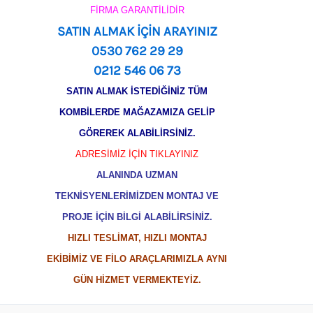
FİRMA GARANTİLİDİR
SATIN ALMAK İÇİN ARAYINIZ
0530 762 29 29
0212 546 06 73
SATIN ALMAK İSTEDİĞİNİZ TÜM
KOMBİLERDE MAĞAZAMIZA GELİP
GÖREREK ALABİLİRSİNİZ.
ADRESİMİZ İÇİN TIKLAYINIZ
ALANINDA UZMAN
TEKNİSYENLERİMİZDEN MONTAJ VE
PROJE İÇİN BİLGİ ALABİLİRSİNİZ.
HIZLI TESLİMAT, HIZLI MONTAJ
EKİBİMİZ VE FİLO ARAÇLARIMIZLA AYNI
GÜN HİZMET VERMEKTEYİZ.