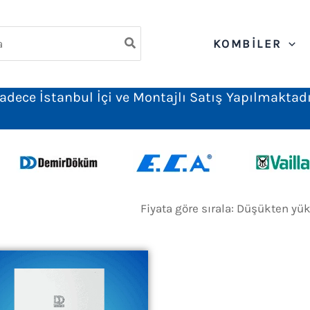
ch
KOMBILER
adece İstanbul İçi ve Montajlı Satış Yapılmaktadı