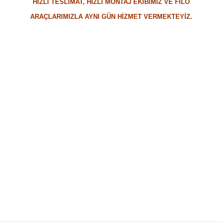
HIZLI TESLİMAT, HIZLI MONTAJ EKİBİMİZ VE FİLO
ARAÇLARIMIZLA AYNI GÜN HİZMET VERMEKTEYİZ.