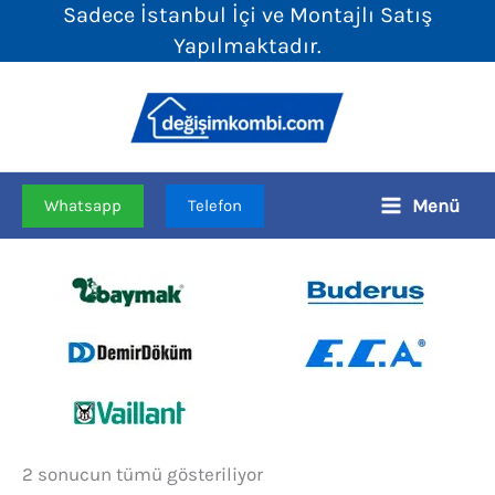
Sadece İstanbul İçi ve Montajlı Satış
İçeriğe
Yapılmaktadır.
atla
Menü
Whatsapp
Telefon
Fiyata
2 sonucun tümü gösteriliyor
göre