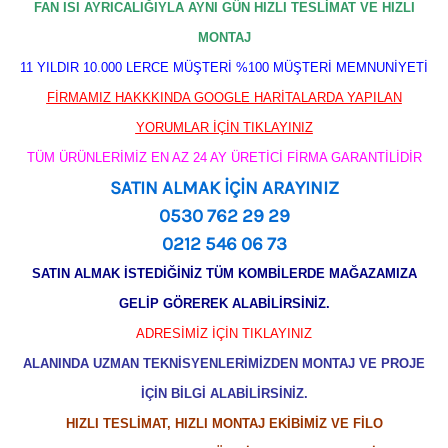
FAN ISI AYRICALIĞIYLA AYNI GÜN HIZLI TESLİMAT VE HIZLI
MONTAJ
11 YILDIR 10.000 LERCE MÜŞTERİ %100 MÜŞTERİ MEMNUNİYETİ
FİRMAMIZ HAKKKINDA GOOGLE HARİTALARDA YAPILAN
YORUMLAR İÇİN TIKLAYINIZ
TÜM ÜRÜNLERİMİZ EN AZ 24 AY ÜRETİCİ FİRMA GARANTİLİDİR
SATIN ALMAK İÇİN ARAYINIZ
0530 762 29 29
0212 546 06 73
SATIN ALMAK İSTEDİĞİNİZ TÜM KOMBİLERDE MAĞAZAMIZA
GELİP GÖREREK ALABİLİRSİNİZ.
ADRESİMİZ İÇİN TIKLAYINIZ
ALANINDA UZMAN TEKNİSYENLERİMİZDEN MONTAJ VE PROJE
İÇİN BİLGİ ALABİLİRSİNİZ.
HIZLI TESLİMAT, HIZLI MONTAJ EKİBİMİZ VE FİLO