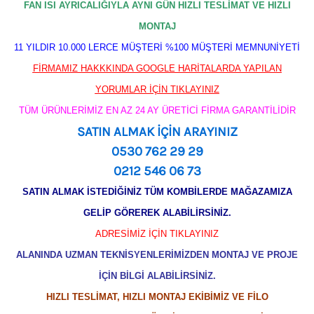
FAN ISI AYRICALIĞIYLA AYNI GÜN HIZLI TESLİMAT VE HIZLI
MONTAJ
11 YILDIR 10.000 LERCE MÜŞTERİ %100 MÜŞTERİ MEMNUNİYETİ
FİRMAMIZ HAKKKINDA GOOGLE HARİTALARDA YAPILAN
YORUMLAR İÇİN TIKLAYINIZ
TÜM ÜRÜNLERİMİZ EN AZ 24 AY ÜRETİCİ FİRMA GARANTİLİDİR
SATIN ALMAK İÇİN ARAYINIZ
0530 762 29 29
0212 546 06 73
SATIN ALMAK İSTEDİĞİNİZ TÜM KOMBİLERDE MAĞAZAMIZA
GELİP GÖREREK ALABİLİRSİNİZ.
ADRESİMİZ İÇİN TIKLAYINIZ
ALANINDA UZMAN TEKNİSYENLERİMİZDEN MONTAJ VE PROJE
İÇİN BİLGİ ALABİLİRSİNİZ.
HIZLI TESLİMAT, HIZLI MONTAJ EKİBİMİZ VE FİLO