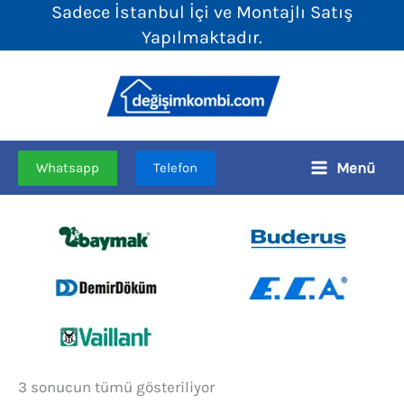
Sadece İstanbul İçi ve Montajlı Satış
İçeriğe
Yapılmaktadır.
atla
Menü
Whatsapp
Telefon
Fiyata
3 sonucun tümü gösteriliyor
göre