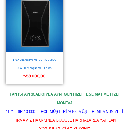
E.C.A Confeo Premix 35 kW 31.820
kCAL Tam Yoğuşmalı Kombi
₺
58.000,00
FAN ISI AYRICALIĞIYLA AYNI GÜN HIZLI TESLİMAT VE HIZLI
MONTAJ
11 YILDIR 10.000 LERCE MÜŞTERİ %100 MÜŞTERİ MEMNUNİYETİ
FİRMAMIZ HAKKKINDA GOOGLE HARİTALARDA YAPILAN
YORUMLAR İÇİN TIKLAYINIZ