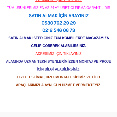
TÜM ÜRÜNLERİMİZ EN AZ 24 AY ÜRETİCİ FİRMA GARANTİLİDİR
SATIN ALMAK İÇİN ARAYINIZ
0530 762 29 29
0212 546 06 73
SATIN ALMAK İSTEDİĞİNİZ TÜM KOMBİLERDE MAĞAZAMIZA
GELİP GÖREREK ALABİLİRSİNİZ.
ADRESİMİZ İÇİN TIKLAYINIZ
ALANINDA UZMAN TEKNİSYENLERİMİZDEN MONTAJ VE PROJE
İÇİN BİLGİ ALABİLİRSİNİZ.
HIZLI TESLİMAT, HIZLI MONTAJ EKİBİMİZ VE FİLO
ARAÇLARIMIZLA AYNI GÜN HİZMET VERMEKTEYİZ.