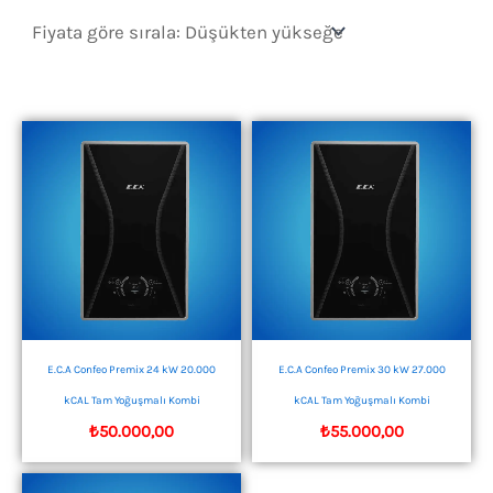
sıralandı:
düşükten
yükseğe
E.C.A Confeo Premix 24 kW 20.000
E.C.A Confeo Premix 30 kW 27.000
kCAL Tam Yoğuşmalı Kombi
kCAL Tam Yoğuşmalı Kombi
₺
50.000,00
₺
55.000,00