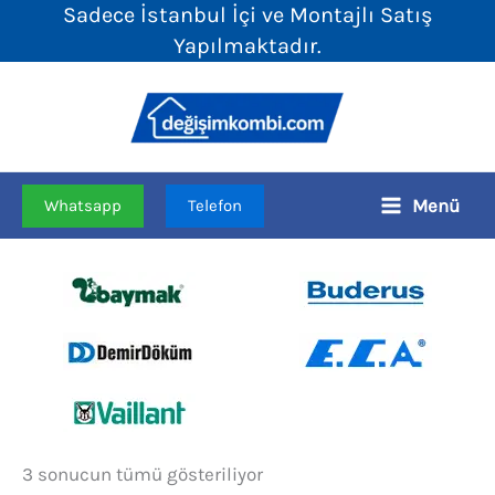
Sadece İstanbul İçi ve Montajlı Satış
İçeriğe
Yapılmaktadır.
atla
Menü
Whatsapp
Telefon
Fiyata
3 sonucun tümü gösteriliyor
göre