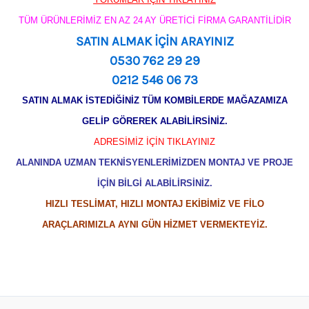
TÜM ÜRÜNLERİMİZ EN AZ 24 AY ÜRETİCİ FİRMA GARANTİLİDİR
SATIN ALMAK İÇİN ARAYINIZ
0530 762 29 29
0212 546 06 73
SATIN ALMAK İSTEDİĞİNİZ TÜM KOMBİLERDE MAĞAZAMIZA
GELİP GÖREREK ALABİLİRSİNİZ.
ADRESİMİZ İÇİN TIKLAYINIZ
ALANINDA UZMAN TEKNİSYENLERİMİZDEN MONTAJ VE PROJE
İÇİN BİLGİ ALABİLİRSİNİZ.
HIZLI TESLİMAT, HIZLI MONTAJ EKİBİMİZ VE FİLO
ARAÇLARIMIZLA AYNI GÜN HİZMET VERMEKTEYİZ.