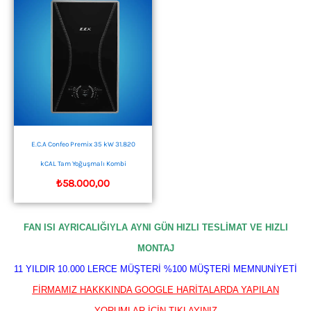
E.C.A Confeo Premix 35 kW 31.820
kCAL Tam Yoğuşmalı Kombi
₺
58.000,00
FAN ISI AYRICALIĞIYLA AYNI GÜN HIZLI TESLİMAT VE HIZLI
MONTAJ
11 YILDIR 10.000 LERCE MÜŞTERİ %100 MÜŞTERİ MEMNUNİYETİ
FİRMAMIZ HAKKKINDA GOOGLE HARİTALARDA YAPILAN
YORUMLAR İÇİN TIKLAYINIZ