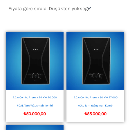
sıralandı:
düşükten
yükseğe
E.C.A Confeo Premix 24 kW 20.000
E.C.A Confeo Premix 30 kW 27.000
kCAL Tam Yoğuşmalı Kombi
kCAL Tam Yoğuşmalı Kombi
₺
50.000,00
₺
55.000,00