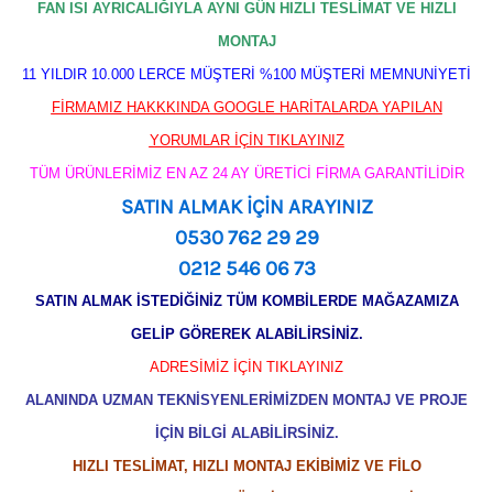
FAN ISI AYRICALIĞIYLA AYNI GÜN HIZLI TESLİMAT VE HIZLI
MONTAJ
11 YILDIR 10.000 LERCE MÜŞTERİ %100 MÜŞTERİ MEMNUNİYETİ
FİRMAMIZ HAKKKINDA GOOGLE HARİTALARDA YAPILAN
YORUMLAR İÇİN TIKLAYINIZ
TÜM ÜRÜNLERİMİZ EN AZ 24 AY ÜRETİCİ FİRMA GARANTİLİDİR
SATIN ALMAK İÇİN ARAYINIZ
0530 762 29 29
0212 546 06 73
SATIN ALMAK İSTEDİĞİNİZ TÜM KOMBİLERDE MAĞAZAMIZA
GELİP GÖREREK ALABİLİRSİNİZ.
ADRESİMİZ İÇİN TIKLAYINIZ
ALANINDA UZMAN TEKNİSYENLERİMİZDEN MONTAJ VE PROJE
İÇİN BİLGİ ALABİLİRSİNİZ.
HIZLI TESLİMAT, HIZLI MONTAJ EKİBİMİZ VE FİLO