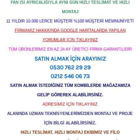
FAN ISI AYRICALIĞIYLA AYNI GÜN HIZLI TESLİMAT VE HIZLI
MONTAJ
11 YILDIR 10.000 LERCE MÜŞTERİ %100 MÜŞTERİ MEMNUNİYETİ
FİRMAMIZ HAKKKINDA GOOGLE HARİTALARDA YAPILAN
YORUMLAR İÇİN TIKLAYINIZ
TÜM ÜRÜNLERİMİZ EN AZ 24 AY ÜRETİCİ FİRMA GARANTİLİDİR
SATIN ALMAK İÇİN ARAYINIZ
0530 762 29 29
0212 546 06 73
SATIN ALMAK İSTEDİĞİNİZ TÜM KOMBİLERDE MAĞAZAMIZA
GELİP GÖREREK ALABİLİRSİNİZ.
ADRESİMİZ İÇİN TIKLAYINIZ
ALANINDA UZMAN TEKNİSYENLERİMİZDEN MONTAJ VE PROJE
İÇİN BİLGİ ALABİLİRSİNİZ.
HIZLI TESLİMAT, HIZLI MONTAJ EKİBİMİZ VE FİLO