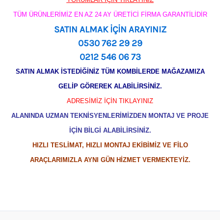
TÜM ÜRÜNLERİMİZ EN AZ 24 AY ÜRETİCİ FİRMA GARANTİLİDİR
SATIN ALMAK İÇİN ARAYINIZ
0530 762 29 29
0212 546 06 73
SATIN ALMAK İSTEDİĞİNİZ TÜM KOMBİLERDE MAĞAZAMIZA
GELİP GÖREREK ALABİLİRSİNİZ.
ADRESİMİZ İÇİN TIKLAYINIZ
ALANINDA UZMAN TEKNİSYENLERİMİZDEN MONTAJ VE PROJE
İÇİN BİLGİ ALABİLİRSİNİZ.
HIZLI TESLİMAT, HIZLI MONTAJ EKİBİMİZ VE FİLO
ARAÇLARIMIZLA AYNI GÜN HİZMET VERMEKTEYİZ.