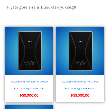
sıralandı:
düşükten
yükseğe
E.C.A Confeo Premix 24 kW 20.000
E.C.A Confeo Premix 30 kW 27.000
kCAL Tam Yoğuşmalı Kombi
kCAL Tam Yoğuşmalı Kombi
₺
50.000,00
₺
55.000,00