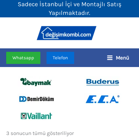
Sadece İstanbul İçi ve Montajlı Satış
İçeriğe
Yapılmaktadır.
atla
Menü
Whatsapp
Telefon
Fiyata
3 sonucun tümü gösteriliyor
göre