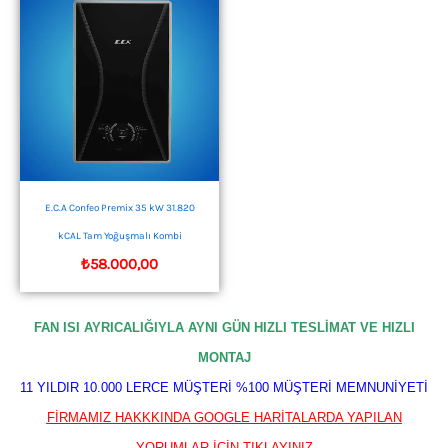
E.C.A Confeo Premix 35 kW 31.820
kCAL Tam Yoğuşmalı Kombi
₺
58.000,00
FAN ISI AYRICALIĞIYLA AYNI GÜN HIZLI TESLİMAT VE HIZLI
MONTAJ
11 YILDIR 10.000 LERCE MÜŞTERİ %100 MÜŞTERİ MEMNUNİYETİ
FİRMAMIZ HAKKKINDA GOOGLE HARİTALARDA YAPILAN
YORUMLAR İÇİN TIKLAYINIZ