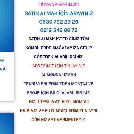
FİRMA GARANTİLİDİR
SATIN ALMAK İÇİN ARAYINIZ
0530 762 29 29
0212 546 06 73
SATIN ALMAK İSTEDİĞİNİZ TÜM
KOMBİLERDE MAĞAZAMIZA GELİP
GÖREREK ALABİLİRSİNİZ.
kW
ADRESİMİZ İÇİN TIKLAYINIZ
alı
ALANINDA UZMAN
TEKNİSYENLERİMİZDEN MONTAJ VE
PROJE İÇİN BİLGİ ALABİLİRSİNİZ.
HIZLI TESLİMAT, HIZLI MONTAJ
EKİBİMİZ VE FİLO ARAÇLARIMIZLA AYNI
GÜN HİZMET VERMEKTEYİZ.