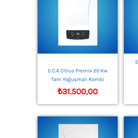
E
E.C.A Citius Premix 20 Kw
Tam Yoğuşmalı Kombi
₺
31.500,00