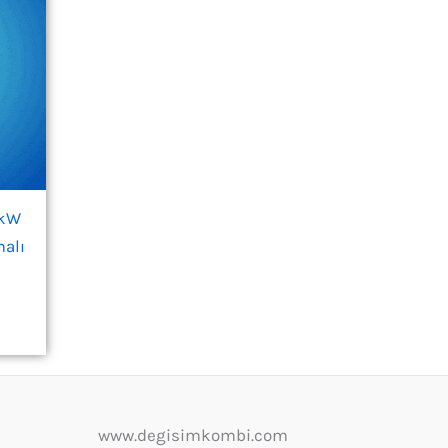
 kW
alı
www.degisimkombi.com