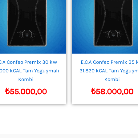
C.A Confeo Premix 30 kW
E.C.A Confeo Premix 35
.000 kCAL Tam Yoğuşmalı
31.820 kCAL Tam Yoğuşm
Kombi
Kombi
₺
55.000,00
₺
58.000,00