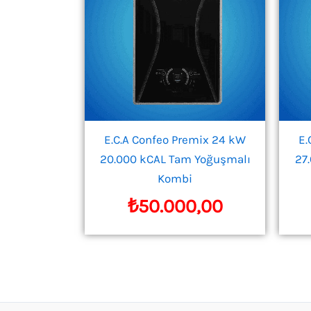
E.C.A Confeo Premix 24 kW
E.
20.000 kCAL Tam Yoğuşmalı
27
Kombi
₺
50.000,00