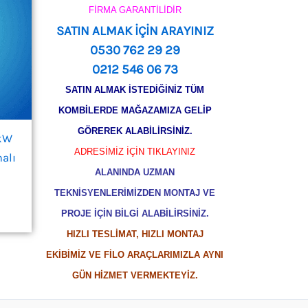
FİRMA GARANTİLİDİR
SATIN ALMAK İÇİN ARAYINIZ
0530 762 29 29
0212 546 06 73
SATIN ALMAK İSTEDİĞİNİZ TÜM
KOMBİLERDE MAĞAZAMIZA GELİP
GÖREREK ALABİLİRSİNİZ.
 kW
ADRESİMİZ İÇİN TIKLAYINIZ
alı
ALANINDA UZMAN
TEKNİSYENLERİMİZDEN MONTAJ VE
PROJE İÇİN BİLGİ ALABİLİRSİNİZ.
HIZLI TESLİMAT, HIZLI MONTAJ
EKİBİMİZ VE FİLO ARAÇLARIMIZLA AYNI
GÜN HİZMET VERMEKTEYİZ.