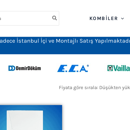
ch
KOMBILER
adece İstanbul İçi ve Montajlı Satış Yapılmaktadı