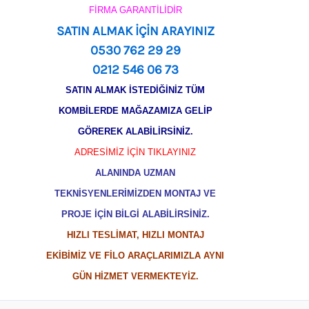
FİRMA GARANTİLİDİR
SATIN ALMAK İÇİN ARAYINIZ
0530 762 29 29
0212 546 06 73
SATIN ALMAK İSTEDİĞİNİZ TÜM
KOMBİLERDE MAĞAZAMIZA GELİP
GÖREREK ALABİLİRSİNİZ.
ADRESİMİZ İÇİN TIKLAYINIZ
ALANINDA UZMAN
TEKNİSYENLERİMİZDEN MONTAJ VE
PROJE İÇİN BİLGİ ALABİLİRSİNİZ.
HIZLI TESLİMAT, HIZLI MONTAJ
EKİBİMİZ VE FİLO ARAÇLARIMIZLA AYNI
GÜN HİZMET VERMEKTEYİZ.