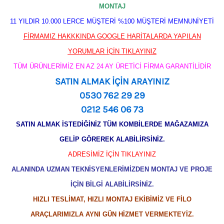
MONTAJ
11 YILDIR 10.000 LERCE MÜŞTERİ %100 MÜŞTERİ MEMNUNİYETİ
FİRMAMIZ HAKKKINDA GOOGLE HARİTALARDA YAPILAN
YORUMLAR İÇİN TIKLAYINIZ
TÜM ÜRÜNLERİMİZ EN AZ 24 AY ÜRETİCİ FİRMA GARANTİLİDİR
SATIN ALMAK İÇİN ARAYINIZ
0530 762 29 29
0212 546 06 73
SATIN ALMAK İSTEDİĞİNİZ TÜM KOMBİLERDE MAĞAZAMIZA
GELİP GÖREREK ALABİLİRSİNİZ.
ADRESİMİZ İÇİN TIKLAYINIZ
ALANINDA UZMAN TEKNİSYENLERİMİZDEN MONTAJ VE PROJE
İÇİN BİLGİ ALABİLİRSİNİZ.
HIZLI TESLİMAT, HIZLI MONTAJ EKİBİMİZ VE FİLO
ARAÇLARIMIZLA AYNI GÜN HİZMET VERMEKTEYİZ.