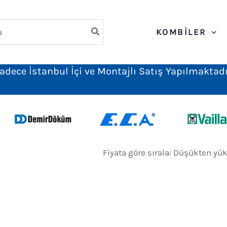
ch
KOMBILER
adece İstanbul İçi ve Montajlı Satış Yapılmaktadı