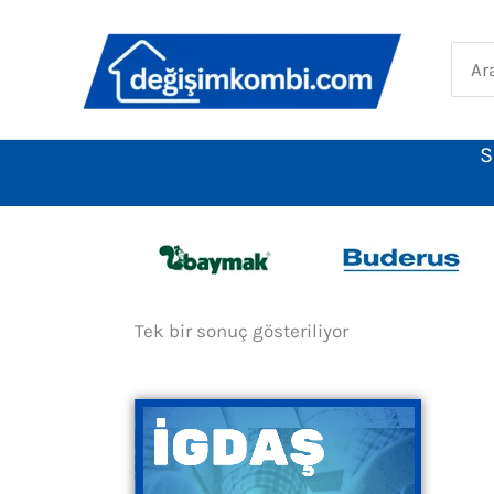
İçeriğe
atla
Sear
for:
S
Tek bir sonuç gösteriliyor