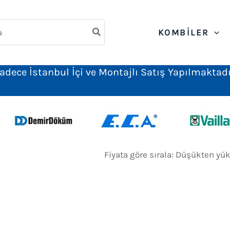
ch
KOMBILER
adece İstanbul İçi ve Montajlı Satış Yapılmaktadı