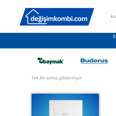
İçeriğe
atla
Sear
for:
S
Tek bir sonuç gösteriliyor