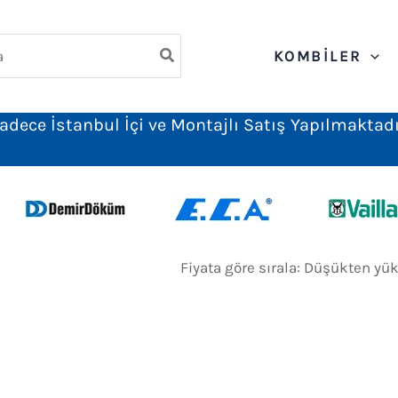
ch
KOMBILER
adece İstanbul İçi ve Montajlı Satış Yapılmaktadı