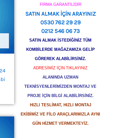
FİRMA GARANTİLİDİR
SATIN ALMAK İÇİN ARAYINIZ
0530 762 29 29
0212 546 06 73
SATIN ALMAK İSTEDİĞİNİZ TÜM
KOMBİLERDE MAĞAZAMIZA GELİP
GÖREREK ALABİLİRSİNİZ.
ADRESİMİZ İÇİN TIKLAYINIZ
/24
ALANINDA UZMAN
bi
TEKNİSYENLERİMİZDEN MONTAJ VE
PROJE İÇİN BİLGİ ALABİLİRSİNİZ.
HIZLI TESLİMAT, HIZLI MONTAJ
EKİBİMİZ VE FİLO ARAÇLARIMIZLA AYNI
GÜN HİZMET VERMEKTEYİZ.