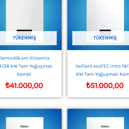
TÜKENMIŞ
TÜKENMIŞ
Demirdöküm Vintomix
4/28 kW Tam Yoğuşmalı
Vaillant ecoTEC Intro 18
Kombi
KW Tam Yoğuşmalı Kom
₺
41.000,00
₺
51.000,00