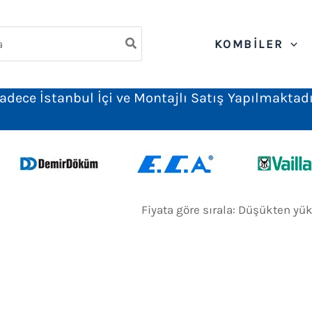
ch
KOMBILER
adece İstanbul İçi ve Montajlı Satış Yapılmaktadı