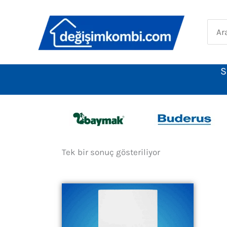
İçeriğe
atla
Sear
for:
S
Tek bir sonuç gösteriliyor