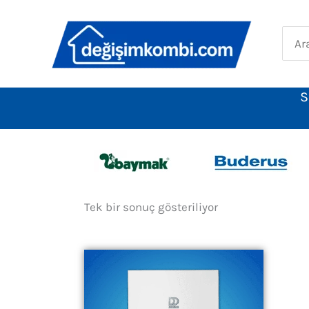
İçeriğe
atla
Sear
for:
S
Tek bir sonuç gösteriliyor