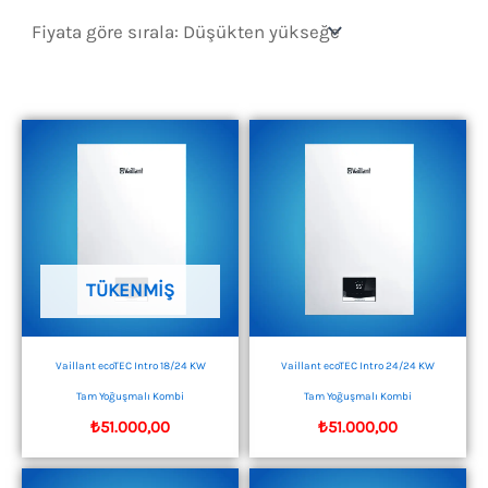
sıralandı:
düşükten
yükseğe
TÜKENMIŞ
Vaillant ecoTEC Intro 18/24 KW
Vaillant ecoTEC Intro 24/24 KW
Tam Yoğuşmalı Kombi
Tam Yoğuşmalı Kombi
₺
51.000,00
₺
51.000,00