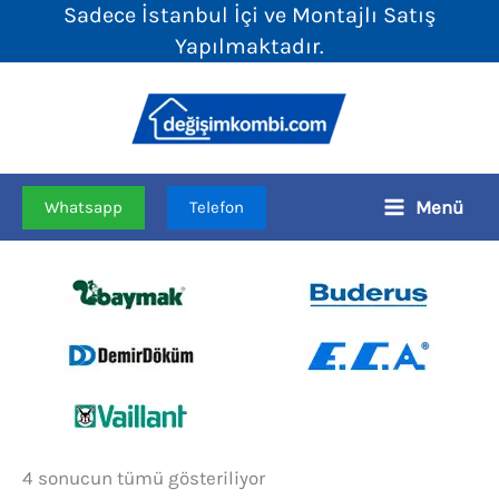
Sadece İstanbul İçi ve Montajlı Satış
İçeriğe
Yapılmaktadır.
atla
Menü
Whatsapp
Telefon
Fiyata
4 sonucun tümü gösteriliyor
göre