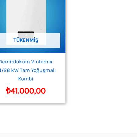
TÜKENMIŞ
Demirdöküm Vintomix
4/28 kW Tam Yoğuşmalı
Kombi
₺
41.000,00