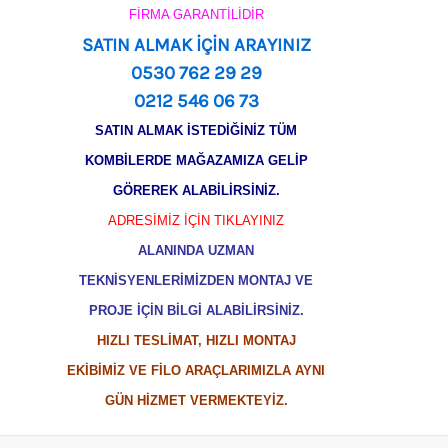
FİRMA GARANTİLİDİR
SATIN ALMAK İÇİN ARAYINIZ
0530 762 29 29
0212 546 06 73
SATIN ALMAK İSTEDİĞİNİZ TÜM
KOMBİLERDE MAĞAZAMIZA GELİP
GÖREREK ALABİLİRSİNİZ.
ADRESİMİZ İÇİN TIKLAYINIZ
ALANINDA UZMAN
TEKNİSYENLERİMİZDEN MONTAJ VE
PROJE İÇİN BİLGİ ALABİLİRSİNİZ.
HIZLI TESLİMAT, HIZLI MONTAJ
EKİBİMİZ VE FİLO ARAÇLARIMIZLA AYNI
GÜN HİZMET VERMEKTEYİZ.