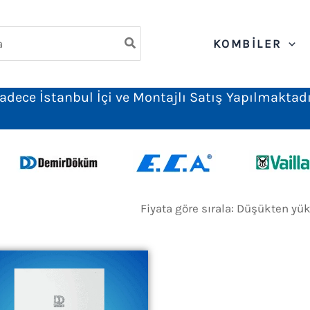
ch
KOMBILER
adece İstanbul İçi ve Montajlı Satış Yapılmaktadı