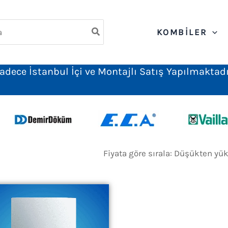
ch
KOMBILER
adece İstanbul İçi ve Montajlı Satış Yapılmaktadı