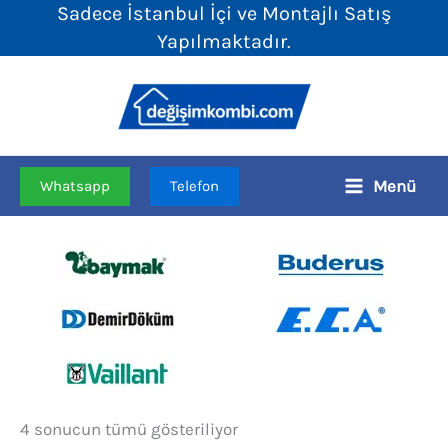
Sadece İstanbul İçi ve Montajlı Satış
İçeriğe
Yapılmaktadır.
atla
Menü
Whatsapp
Telefon
Fiyata
4 sonucun tümü gösteriliyor
göre