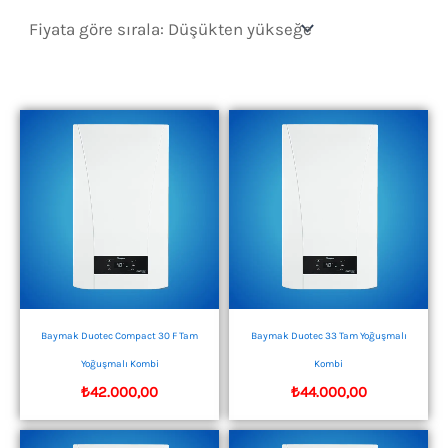
sıralandı:
düşükten
yükseğe
Baymak Duotec Compact 30 F Tam
Baymak Duotec 33 Tam Yoğuşmalı
Yoğuşmalı Kombi
Kombi
₺
42.000,00
₺
44.000,00