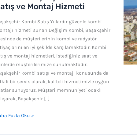
şakşehir
atış ve Montaj Hizmeti
ombi
şakşehir Kombi Satış Yıllardır güvenle kombi
tış
ontajı hizmeti sunan Değişim Kombi, Başakşehir
çesinde de müşterilerinin kombi ve radyatör
ontaj
tiyaçlarını en iyi şekilde karşılamaktadır. Kombi
zmeti
tış ve montaj hizmetleri, istediğiniz saat ve
nlerde müşterilerimize sunulmaktadır.
şakşehir kombi satışı ve montajı konusunda da
tkili bir servis olarak, kaliteli hizmetimizle uygun
yatlar sunuyoruz. Müşteri memnuniyeti odaklı
lışarak, Başakşehir […]
ha Fazla Oku »