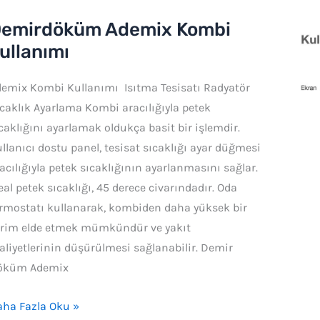
emirdöküm Ademix Kombi
emirdöküm
demix
ullanımı
ombi
emix Kombi Kullanımı ​ Isıtma Tesisatı Radyatör
llanımı
caklık Ayarlama Kombi aracılığıyla petek
caklığını ayarlamak oldukça basit bir işlemdir.
llanıcı dostu panel, tesisat sıcaklığı ayar düğmesi
acılığıyla petek sıcaklığının ayarlanmasını sağlar.
eal petek sıcaklığı, 45 derece civarındadır. Oda
rmostatı kullanarak, kombiden daha yüksek bir
erim elde etmek mümkündür ve yakıt
liyetlerinin düşürülmesi sağlanabilir. Demir
öküm Ademix
ha Fazla Oku »