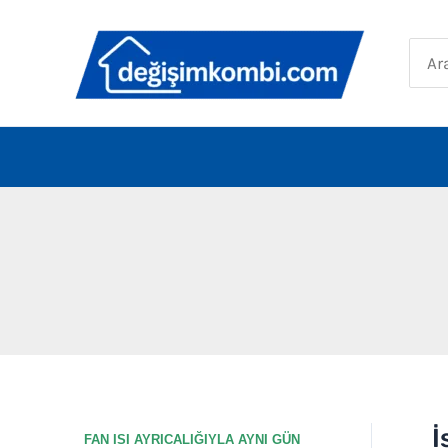
İçeriğe
atla
Sear
for:
İ
İs
FAN ISI AYRICALIĞIYLA AYNI GÜN