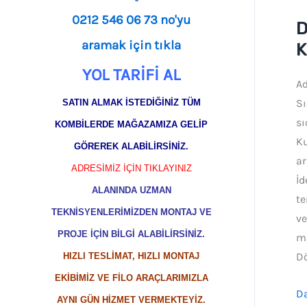
0212 546 06 73 no'yu
D
D
aramak için tıkla
A
K
K
YOL TARİFİ AL
Ad
Ku
Sı
SATIN ALMAK İSTEDİĞİNİZ TÜM
sı
KOMBİLERDE MAĞAZAMIZA GELİP
Ku
GÖREREK ALABİLİRSİNİZ.
ar
ADRESİMİZ İÇİN TIKLAYINIZ
İd
ALANINDA UZMAN
te
TEKNİSYENLERİMİZDEN MONTAJ VE
v
PROJE İÇİN BİLGİ ALABİLİRSİNİZ.
ma
D
HIZLI TESLİMAT, HIZLI MONTAJ
EKİBİMİZ VE FİLO ARAÇLARIMIZLA
Da
AYNI GÜN HİZMET VERMEKTEYİZ.