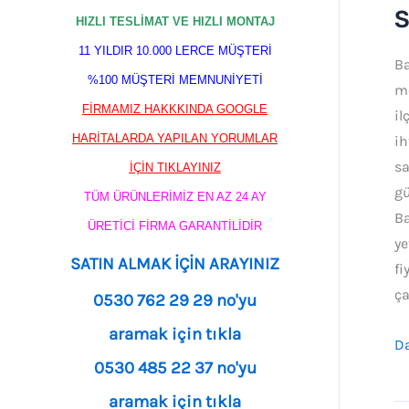
Ba
S
HIZLI TESLİMAT VE HIZLI MONTAJ
K
11 YILDIR 10.000 LERCE MÜŞTERİ
Ba
Sa
%100 MÜŞTERİ MEMNUNİYETİ
m
ve
FİRMAMIZ HAKKKINDA GOOGLE
il
M
HARİTALARDA YAPILAN YORUMLAR
ih
Hi
sa
İÇİN TIKLAYINIZ
gü
TÜM ÜRÜNLERİMİZ EN AZ 24 AY
Ba
ÜRETİCİ FİRMA GARANTİLİDİR
ye
SATIN ALMAK İÇİN ARAYINIZ
fi
ça
0530 762 29 29 no'yu
aramak için tıkla
Da
0530 485 22 37 no'yu
aramak için tıkla