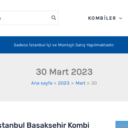
ch
KOMBILER
Sadece İstanbul İçi ve Montajlı Satış Yapılmaktadır.
30 Mart 2023
Ana sayfa
2023
Mart
30
stanbul Başakşehir Kombi
tanbul