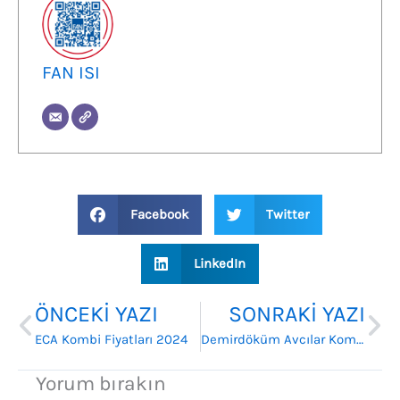
FAN ISI
Facebook
Twitter
LinkedIn
Prev
Ne
ÖNCEKI YAZI
SONRAKI YAZI
ECA Kombi Fiyatları 2024
Demirdöküm Avcılar Kombi Satış Bayii
Yorum bırakın