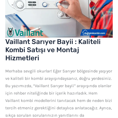
Bayii
:
Kaliteli
Kombi
Satışı
Vaillant Sarıyer Bayii : Kaliteli
ve
Montaj
Kombi Satışı ve Montaj
Hizmetleri
Hizmetleri
Merhaba sevgili okurlar! Eğer Sarıyer bölgesinde yaşıyor
ve kaliteli bir kombi arayışındaysanız, doğru yerdesiniz.
Bu yazımızda, “Vaillant Sarıyer bayii” arayışında olanlar
için rehber niteliğinde bir içerik hazırladık. Hem
Vaillant kombi modellerini tanıtacak hem de neden bizi
tercih etmeniz gerektiğini detaylıca anlatacağız. Ayrıca,
sıkça sorulan sorularınızın yanıtlarını da