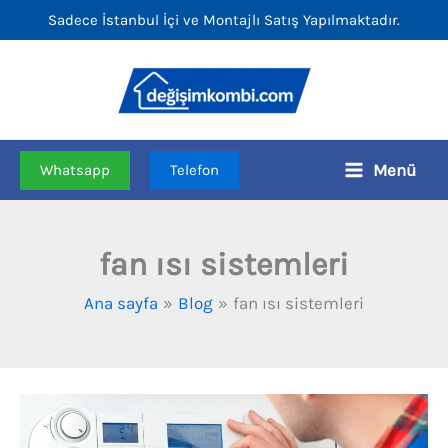
İçeriğe
Sadece İstanbul İçi ve Montajlı Satış Yapılmaktadır.
atla
Menü
Whatsapp
Telefon
fan ısı sistemleri
Ana sayfa
Blog
fan ısı sistemleri
Vaillant
Sarıyer