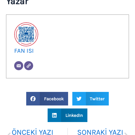
Yazar
FAN ISI
Facebook
Twitter
LinkedIn
Prev
Ne
ÖNCEKI YAZI
SONRAKI YAZI