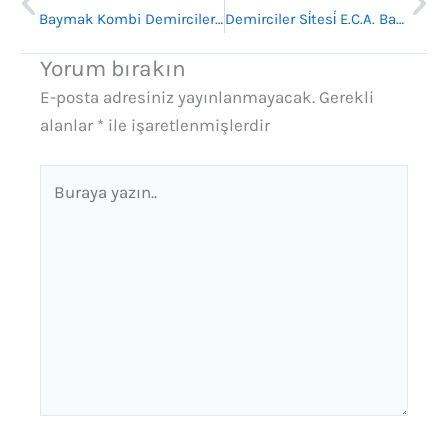
Baymak Kombi Demirciler Sitesi Bayii
Demirciler Si̇tesi̇ E.C.A. Bayii : İstanbul’da Kombi ve Isıtma Sistemlerinde Güvenilir Adres
Yorum bırakın
E-posta adresiniz yayınlanmayacak.
Gerekli
alanlar
*
ile işaretlenmişlerdir
Buraya
yazın..