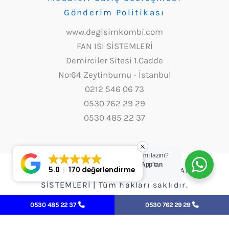
Gönderim Politikası
www.degisimkombi.com
FAN ISI SİSTEMLERİ
Demirciler Sitesi 1.Cadde
No:64 Zeytinburnu - İstanbul
0212 546 06 73
0530 762 29 29
0530 485 22 37
Yardım mı lazım?
WhatsApp'tan
5.0
170 değerlendirme
Copyright © 2026 Değişim Kombi - FAN ISI
yazın.
SİSTEMLERİ | Tüm hakları saklıdır.
0530 485 22 37
0530 762 29 29