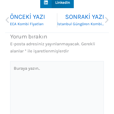
LinkedIn
Prev
Ne
ÖNCEKI YAZI
SONRAKI YAZI
ECA Kombi Fiyatları
İstanbul Güngören Kombi Satış ve Montaj Hizmeti
Yorum bırakın
E-posta adresiniz yayınlanmayacak.
Gerekli
alanlar
*
ile işaretlenmişlerdir
Buraya
yazın..