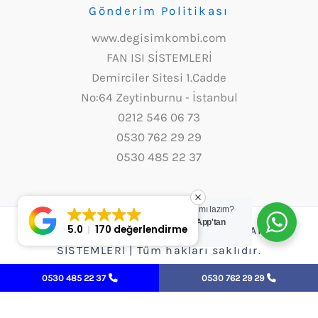
Gönderim Politikası
www.degisimkombi.com
FAN ISI SİSTEMLERİ
Demirciler Sitesi 1.Cadde
No:64 Zeytinburnu - İstanbul
0212 546 06 73
0530 762 29 29
0530 485 22 37
Yardım mı lazım?
WhatsApp'tan
5.0
170 değerlendirme
Copyright © 2026 Değişim Kombi - FAN ISI
yazın.
SİSTEMLERİ | Tüm hakları saklıdır.
0530 485 22 37
0530 762 29 29