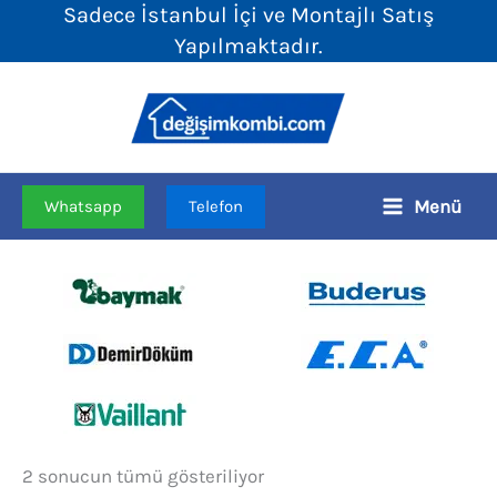
Sadece İstanbul İçi ve Montajlı Satış
İçeriğe
Yapılmaktadır.
atla
Menü
Whatsapp
Telefon
Fiyata
2 sonucun tümü gösteriliyor
göre