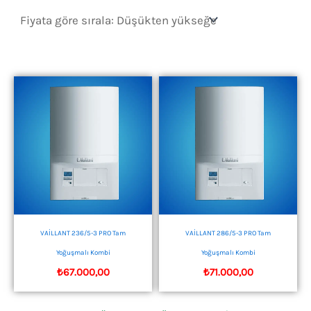
sıralandı:
düşükten
yükseğe
VAİLLANT 236/5-3 PRO Tam
VAİLLANT 286/5-3 PRO Tam
Yoğuşmalı Kombi
Yoğuşmalı Kombi
₺
67.000,00
₺
71.000,00