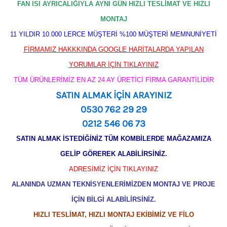
FAN ISI AYRICALIĞIYLA AYNI GÜN HIZLI TESLİMAT VE HIZLI
MONTAJ
11 YILDIR 10.000 LERCE MÜŞTERİ %100 MÜŞTERİ MEMNUNİYETİ
FİRMAMIZ HAKKKINDA GOOGLE HARİTALARDA YAPILAN
YORUMLAR İÇİN TIKLAYINIZ
TÜM ÜRÜNLERİMİZ EN AZ 24 AY ÜRETİCİ FİRMA GARANTİLİDİR
SATIN ALMAK İÇİN ARAYINIZ
0530 762 29 29
0212 546 06 73
SATIN ALMAK İSTEDİĞİNİZ TÜM KOMBİLERDE MAĞAZAMIZA
GELİP GÖREREK ALABİLİRSİNİZ.
ADRESİMİZ İÇİN TIKLAYINIZ
ALANINDA UZMAN TEKNİSYENLERİMİZDEN MONTAJ VE PROJE
İÇİN BİLGİ ALABİLİRSİNİZ.
HIZLI TESLİMAT, HIZLI MONTAJ EKİBİMİZ VE FİLO