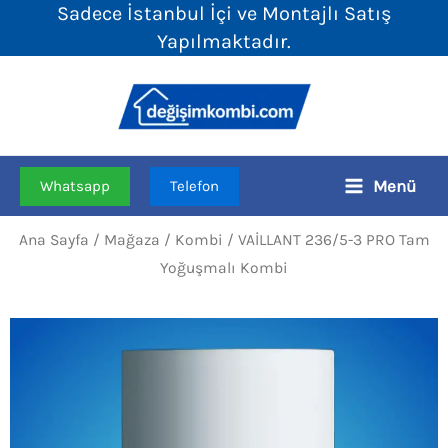
Sadece İstanbul İçi ve Montajlı Satış
İçeriğe
Yapılmaktadır.
atla
Menü
Whatsapp
Telefon
Ana Sayfa
/
Mağaza
/
Kombi
/ VAİLLANT 236/5-3 PRO Tam
Yoğuşmalı Kombi