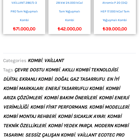
VAİLLANT 286/5-3
28 kW 24.000 kCal
Atromix P 20 (DG)
PRO Tam Yoğuşmalı
Tam Yoğuşmalı
HEP 17.000 kCal Tam
Kombi
Kombi
Yoğuşmalı Kombi
₺
71.000,00
₺
42.000,00
₺
39.000,00
Categories
KOMBI
,
VAILLANT
Tags
ÇEVRE DOSTU KOMBI
,
AKILLI KOMBI TEKNOLOJISI
,
DIJITAL EKRANLI KOMBI
,
DOĞAL GAZ TASARRUFU
,
EN IYI
KOMBI MARKALARI
,
ENERJI TASARRUFLU KOMBI
,
KOMBI
ARIZA ÇÖZÜMLERI
,
KOMBI BAKIM ÖNERILERI
,
KOMBI ENERJI
VERIMLILIĞI
,
KOMBI FIYAT PERFORMANS
,
KOMBI MODELLERI
,
KOMBI MONTAJ REHBERI
,
KOMBI SICAKLIK AYARI
,
KOMBI
TEKNIK ÖZELLIKLERI
,
KOMBI YEDEK PARÇA
,
MODERN KOMBI
TASARIMI
,
SESSIZ ÇALIŞAN KOMBI
,
VAILLANT ECOTEC PRO