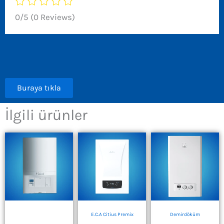
0/5
(0 Reviews)
Buraya tıkla
İlgili ürünler
E.C.A Citius Premix
Demirdöküm