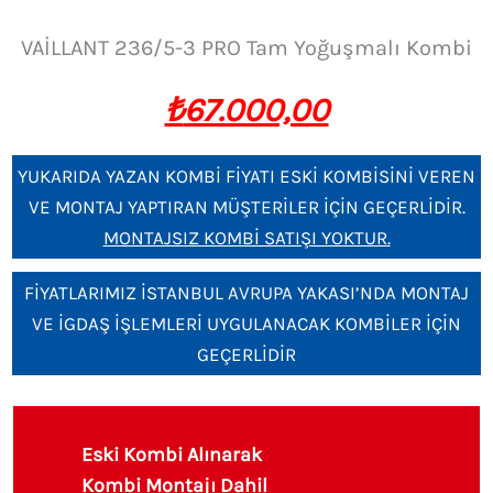
VAİLLANT 236/5-3 PRO Tam Yoğuşmalı Kombi
₺
67.000,00
YUKARIDA YAZAN KOMBİ FİYATI ESKİ KOMBİSİNİ VEREN
VE MONTAJ YAPTIRAN MÜŞTERİLER İÇİN GEÇERLİDİR.
MONTAJSIZ KOMBİ SATIŞI YOKTUR.
FİYATLARIMIZ İSTANBUL AVRUPA YAKASI’NDA MONTAJ
VE İGDAŞ İŞLEMLERİ UYGULANACAK KOMBİLER İÇİN
GEÇERLİDİR
VAİLLANT
236/5-
Eski Kombi Alınarak
3
Kombi Montajı Dahil