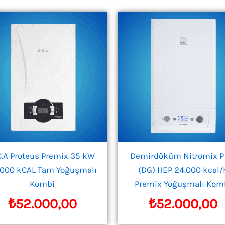
C.A Proteus Premix 35 kW
Demirdöküm Nitromix P
.000 kCAL Tam Yoğuşmalı
(DG) HEP 24.000 kcal/
Kombi
Premix Yoğuşmalı Kom
₺
52.000,00
₺
52.000,00