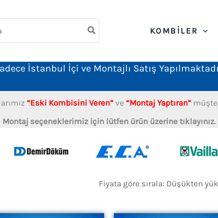
ch
KOMBILER
adece İstanbul İçi ve Montajlı Satış Yapılmaktadı
larımız
“Eski Kombisini Veren”
ve
“Montaj Yaptıran”
müşteri
Montaj seçeneklerimiz için lütfen ürün üzerine tıklayınız.
ndı:
ten
ğe