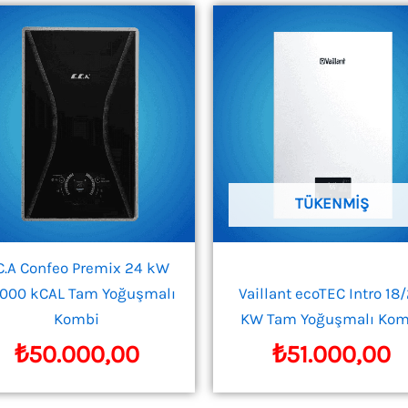
TÜKENMIŞ
C.A Confeo Premix 24 kW
.000 kCAL Tam Yoğuşmalı
Vaillant ecoTEC Intro 18
Kombi
KW Tam Yoğuşmalı Kom
₺
50.000,00
₺
51.000,00