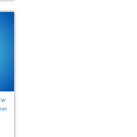
 kW
alı