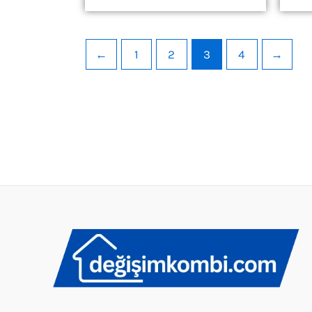
←
1
2
3
4
→