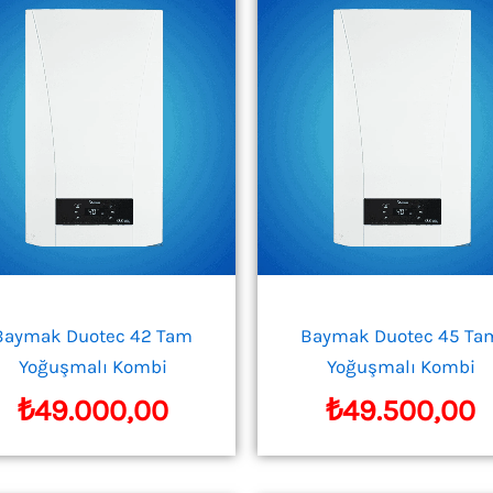
Baymak Duotec 42 Tam
Baymak Duotec 45 Ta
Yoğuşmalı Kombi
Yoğuşmalı Kombi
₺
49.000,00
₺
49.500,00