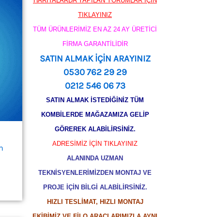
HARİTALARDA YAPILAN YORUMLAR İÇİN
TIKLAYINIZ
TÜM ÜRÜNLERİMİZ EN AZ 24 AY ÜRETİCİ
FİRMA GARANTİLİDİR
SATIN ALMAK İÇİN ARAYINIZ
0530 762 29 29
0212 546 06 73
SATIN ALMAK İSTEDİĞİNİZ TÜM
KOMBİLERDE MAĞAZAMIZA GELİP
GÖREREK ALABİLİRSİNİZ.
ADRESİMİZ İÇİN TIKLAYINIZ
m
ALANINDA UZMAN
TEKNİSYENLERİMİZDEN MONTAJ VE
PROJE İÇİN BİLGİ ALABİLİRSİNİZ.
HIZLI TESLİMAT, HIZLI MONTAJ
EKİBİMİZ VE FİLO ARAÇLARIMIZLA AYNI