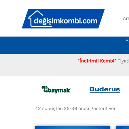
İçeriğe
atla
Sear
for:
S
“İndirimli Kombi”
Fiyat
Fiyata
42 sonuçtan 25-36 arası gösteriliyor
göre
sırala
düşük
yükse