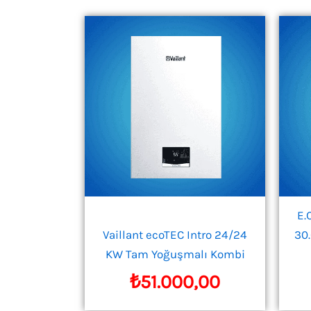
E.
Vaillant ecoTEC Intro 24/24
30
KW Tam Yoğuşmalı Kombi
₺
51.000,00