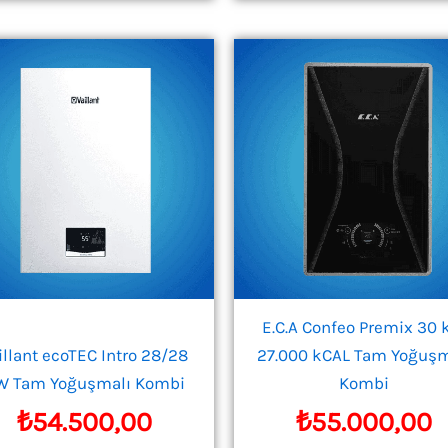
E.C.A Confeo Premix 30
illant ecoTEC Intro 28/28
27.000 kCAL Tam Yoğuşm
W Tam Yoğuşmalı Kombi
Kombi
₺
54.500,00
₺
55.000,00