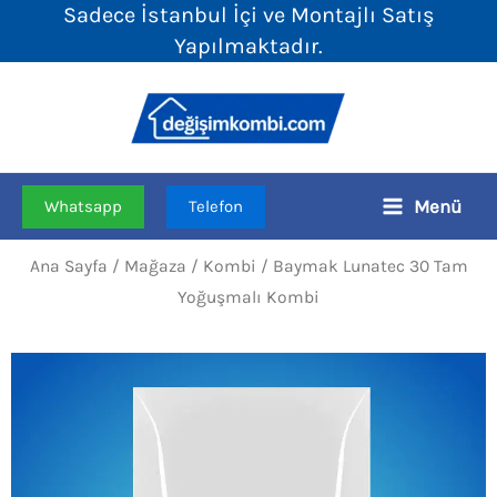
Sadece İstanbul İçi ve Montajlı Satış
İçeriğe
Yapılmaktadır.
atla
Menü
Whatsapp
Telefon
Ana Sayfa
/
Mağaza
/
Kombi
/ Baymak Lunatec 30 Tam
Yoğuşmalı Kombi