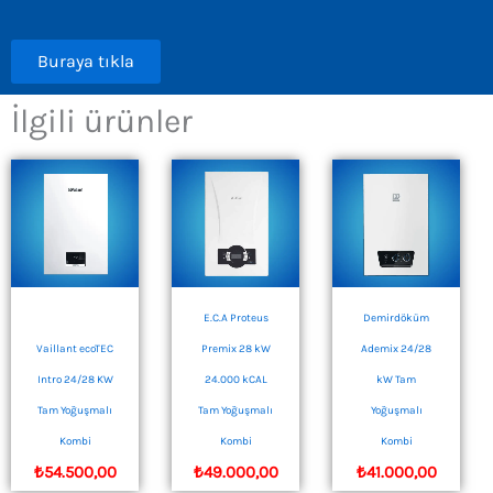
Buraya tıkla
İlgili ürünler
E.C.A Proteus
Demirdöküm
Vaillant ecoTEC
Premix 28 kW
Ademix 24/28
Intro 24/28 KW
24.000 kCAL
kW Tam
Tam Yoğuşmalı
Tam Yoğuşmalı
Yoğuşmalı
Kombi
Kombi
Kombi
₺
54.500,00
₺
49.000,00
₺
41.000,00