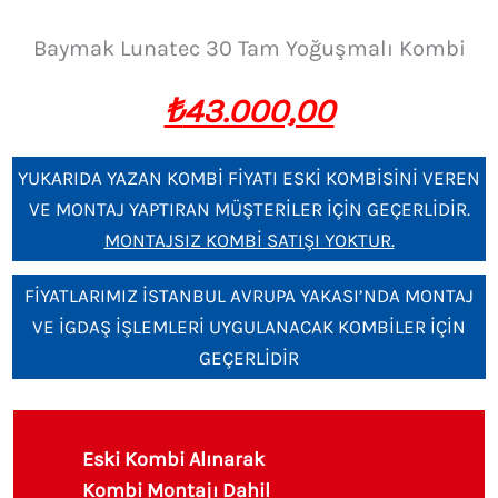
Baymak Lunatec 30 Tam Yoğuşmalı Kombi
₺
43.000,00
YUKARIDA YAZAN KOMBİ FİYATI ESKİ KOMBİSİNİ VEREN
VE MONTAJ YAPTIRAN MÜŞTERİLER İÇİN GEÇERLİDİR.
MONTAJSIZ KOMBİ SATIŞI YOKTUR.
FİYATLARIMIZ İSTANBUL AVRUPA YAKASI’NDA MONTAJ
VE İGDAŞ İŞLEMLERİ UYGULANACAK KOMBİLER İÇİN
GEÇERLİDİR
Baymak
Lunatec
Eski Kombi Alınarak
30
Kombi Montajı Dahil